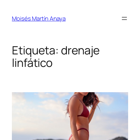
Saltar
al
Moisés Martín Anaya
contenido
Etiqueta:
drenaje
linfático