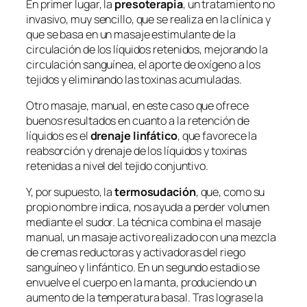
En primer lugar, la
presoterapia
, un tratamiento no
invasivo, muy sencillo, que se realiza en la clínica y
que se basa en un masaje estimulante de la
circulación de los líquidos retenidos, mejorando la
circulación sanguínea, el aporte de oxígeno a los
tejidos y eliminando las toxinas acumuladas.
Otro masaje, manual, en este caso que ofrece
buenos resultados en cuanto a la retención de
líquidos es el
drenaje linfático
, que favorece la
reabsorción y drenaje de los líquidos y toxinas
retenidas a nivel del tejido conjuntivo.
Y, por supuesto, la
termosudación
, que, como su
propio nombre indica, nos ayuda a perder volumen
mediante el sudor. La técnica combina el masaje
manual, un masaje activo realizado con una mezcla
de cremas reductoras y activadoras del riego
sanguíneo y linfántico. En un segundo estadio se
envuelve el cuerpo en la manta, produciendo un
aumento de la temperatura basal. Tras lograse la