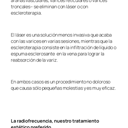
arañas vasculares, varices reticulares o varices
troncales– se eliminan con láser o con
escleroterapia.
El láser es una solución menos invasiva que acaba
con las varices en varias sesiones, mientras que la
escleroterapia consiste en la infiltración de líquido o
espuma esclerosante en la vena para lograr la
reabsorción de la variz.
En ambos casos es un procedimiento no doloroso
que causa sólo pequeñas molestias y es muy eficaz.
La radiofrecuencia, nuestro tratamiento
estético preferido