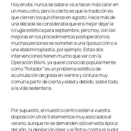
Hoy en día, nunca se sabe si va a hacer más calor en
un mes u otro, pero lo cierto es que la tradición es
que cierren los quirófanos en agosto. Hace más de
una década se consideraba que era mejor dejar la
cirugía estética para septiembre, pero hoy, con las
mejoras en los procedimientos postoperatorios,
muchas personas se someten a una liposucción o a
una abdominoplastia, por ejemplo. Estas dos
intervenciones tienen mucho que ver con la
Operación Bikini, ya que el conocido popularmente
como ”flotador” es un problema estético de
acumulación de grasa en vientre y cintura muy
común a partir de cierta y edad y debido, sobre todo,
a la vida sedentaria.
Por supuesto, en nuestro centro están a vuestra
disposición otros tratamientos muy asociados al
verano, aunque no se demanden sólo en esta época
del año: la depilación láser y el Botox contra el sudor