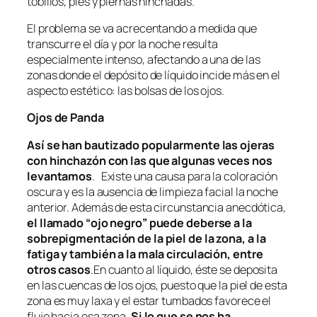
tobillos, pies y piernas hinchadas.
El problema se va acrecentando a medida que
transcurre el día y por la noche resulta
especialmente intenso, afectando a una de las
zonas donde el depósito de líquido incide más en el
aspecto estético: las bolsas de los ojos.
Ojos de Panda
Así se han bautizado popularmente las ojeras
con hinchazón con las que algunas veces nos
levantamos
. Existe una causa para la coloración
oscura y es la ausencia de limpieza facial la noche
anterior. Además de esta circunstancia anecdótica,
el llamado “ojo negro” puede deberse a la
sobrepigmentación de la piel de la zona, a la
fatiga y también a la mala circulación, entre
otros casos
.En cuanto al líquido, éste se deposita
en las cuencas de los ojos, puesto que la piel de esta
zona es muy laxa y el estar tumbados favorece el
flujo hacia esa zona.
Si lo que se nos ha