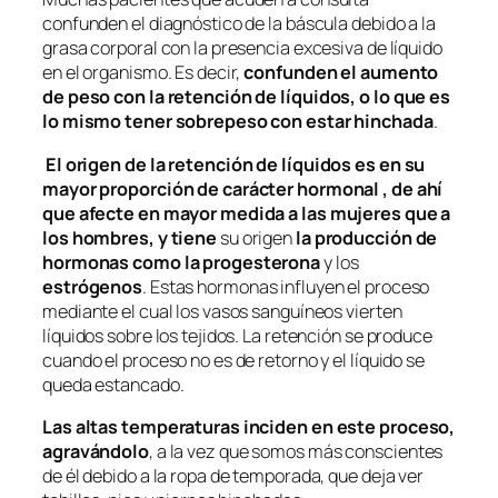
confunden el diagnóstico de la báscula debido a la
grasa corporal con la presencia excesiva de líquido
en el organismo. Es decir,
confunden el aumento
de peso con la retención de líquidos, o lo que es
lo mismo tener sobrepeso con estar hinchada
.
El origen de la retención de líquidos es en su
mayor proporción de carácter hormonal , de ahí
que afecte en mayor medida a las mujeres que a
los hombres, y tiene
su origen
la producción de
hormonas como la progesterona
y los
estrógenos
. Estas hormonas influyen el proceso
mediante el cual los vasos sanguíneos vierten
líquidos sobre los tejidos. La retención se produce
cuando el proceso no es de retorno y el líquido se
queda estancado.
Las altas temperaturas inciden en este proceso,
agravándolo
, a la vez que somos más conscientes
de él debido a la ropa de temporada, que deja ver