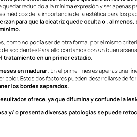
 quedar reducido a la mínima expresión y ser apenas per
s médicos de la importancia de la estética para los paci
uerzan para que la cicatriz quede oculta o , al menos,
 mínimo.
os, como no podía ser de otra forma, por el mismo crite
ntes de accidentes.Para ello contamos con un buen arse
el tratamiento en un primer estadio.
is meses en madurar
. En el primer mes es apenas una líne
r color. Estos dos factores pueden desarrollarse de for
ener los bordes separados.
resultados ofrece, ya que difumina y confunde la les
osa y/ o presenta diversas patologías se puede reto