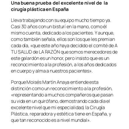
Una buena prueba
del excelente nivel de
la
cirugía plástica en España
Lleva trabajando con su equipo mucho tiempo ya.
Casi 30 años con un bisturí en la mano, como él
mismo cuenta, dedicado a los pacientes. Y aunque,
como también señala, ellos son los que les premian
cada día, «que este año haya decidido el comité de A
TU SALUD de LA RAZÓN que somos merecedores de
este galardón es un honor, pero insisto que es un
reconocimiento a la profesión, a los años dedicados
en cuerpo y alma a nuestros pacientes».
Porque Moisés Martín Anaya entiende esta
distinción como un reconocimiento a la profesión,
«representando a muchos compañeros que pasan
su vida en un quirófano, demostrando cada día el
excelente nivel que mi especialidad, la Cirugía
Plástica, reparadora y estética tiene en España, y
que tan reconocido es a nivel mundial».