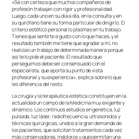
«Sé con certeza que muchos compañeros de
profesión trabajan con rigor y profesionalidad.
Luego, cada uno en su día a día, en la consulta y en
su quirófano tiene su forma particular de dirigirlo. El
criterio estético personal lo plasmas en tu trabajo.
Tienes que sentirte a gusto con lo que haces, y el
resultado también me tiene que agradar a mí, no
realizas un trabajo de determinada manera porque
así te lo pide el paciente. El resultado que
perseguimos debe ser consensuado con el
especialista, que aporta su punto de vista
profesional y su experiencia», explica sobre lo que
les diferencia del resto.
La cirugía y la terapéutica estética constituyen en la
actualidad un campo de la Medicina muy exigente y
dinámico. Los continuos estudios en genética, luz
pulsada, luz láser, radiofrecuencia, ultrasonidos y
técnicas quirúrgicas, unidos a la gran demanda de
los pacientes, que solicitan tratamientos cada vez
más conservadores, indoloros y que permitan una