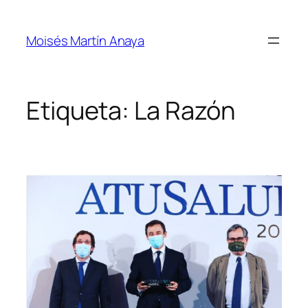
Saltar
al
Moisés Martín Anaya
contenido
Etiqueta:
La Razón