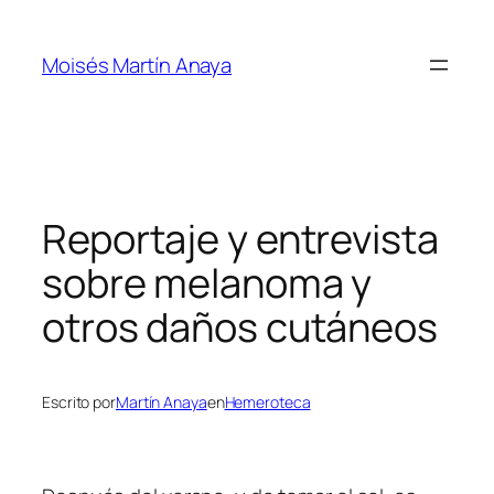
Saltar
al
Moisés Martín Anaya
contenido
Reportaje y entrevista
sobre melanoma y
otros daños cutáneos
Escrito por
Martín Anaya
en
Hemeroteca