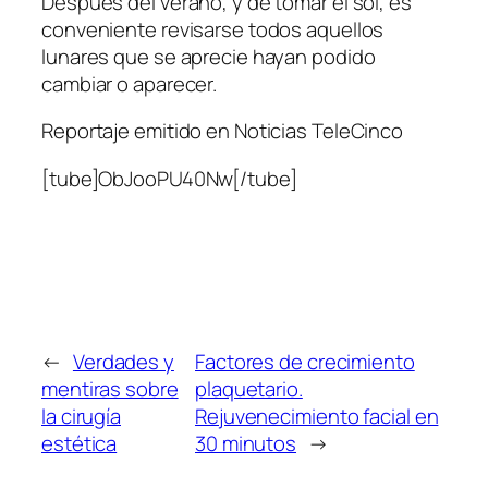
Después del verano, y de tomar el sol, es
conveniente revisarse todos aquellos
lunares que se aprecie hayan podido
cambiar o aparecer.
Reportaje emitido en Noticias TeleCinco
[tube]ObJooPU40Nw[/tube]
←
Verdades y
Factores de crecimiento
mentiras sobre
plaquetario.
la cirugía
Rejuvenecimiento facial en
estética
30 minutos
→