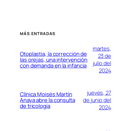
MÁS ENTRADAS
martes,
Otoplastia, la corrección de
23 de
las orejas, una intervención
julio del
con demanda en la infancia
2024
jueves, 27
Clínica Moisés Martín
de junio del
Anaya abre la consulta
de tricología
2024