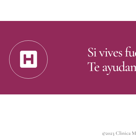
Si vives 
Te ayudamo
©2023 Clinica M