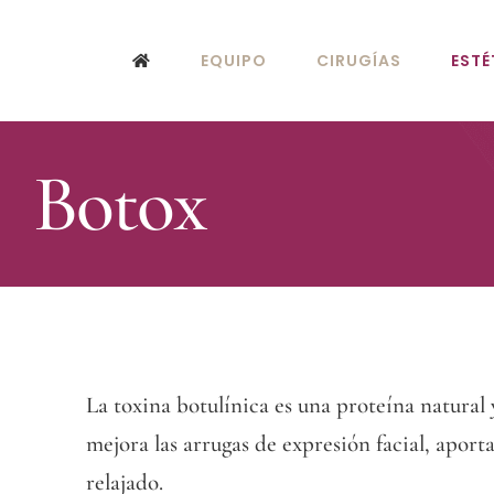
Saltar
al
EQUIPO
CIRUGÍAS
ESTÉ
contenido
Botox
La toxina botulínica es una proteína natural
mejora las arrugas de expresión facial, apor
relajado.