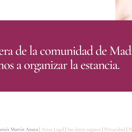
fuera de la comunidad de Mad
s a organizar la estancia.
oisés Martín Anaya |
Aviso Legal
|
Sus datos seguros
|
Privacidad
|
P